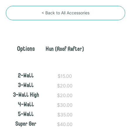
< Back to All Accessories
Options
Hun (Roof Rafter)
$15.00
2-Wall
$20.00
3-Wall
$20.00
3-Wall High
$30.00
4-Wall
$35.00
5-Wall
$40.00
Super Ger