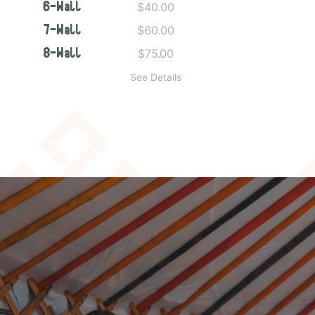
$40.00
6-Wall
$60.00
7-Wall
$75.00
8-Wall
See Details