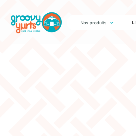
L
Nos produits
Fire-Retardant Ca
8W – Brand New
Original Price:
$2565
$1060
Clearance Price: