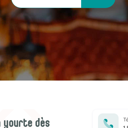
T
 yourte dès
1