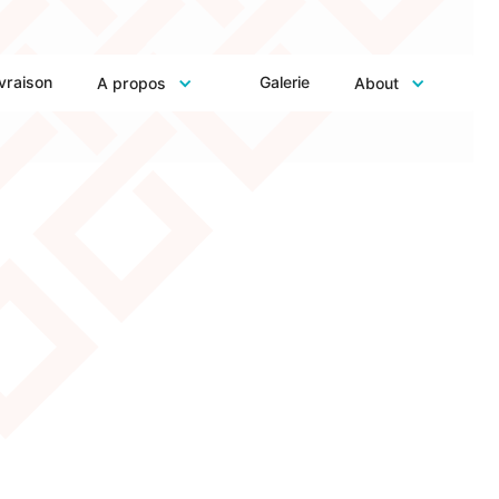
ivraison
Galerie
A propos
About
nvas