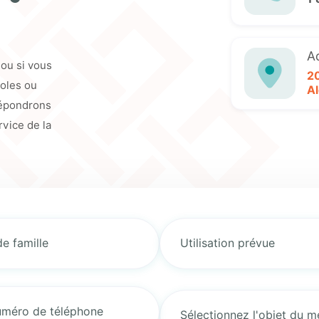
A
 ou si vous
2
oles ou
Al
répondrons
vice de la