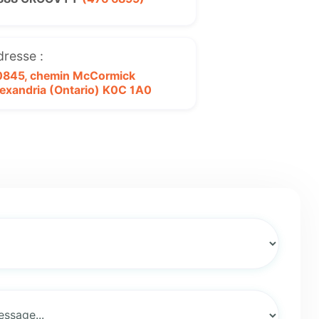
dresse :
0845, chemin McCormick
exandria (Ontario)
K0C 1A0