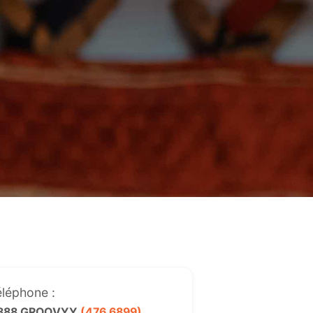
éléphone :
 888 GROOVYY
(476 6899)