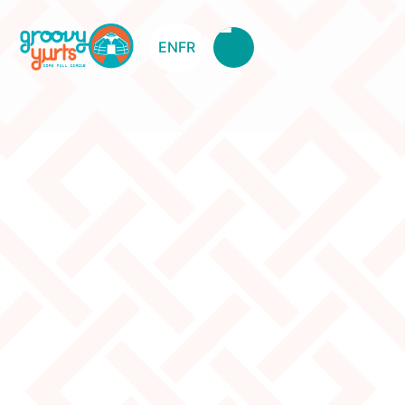
EN
FR
Curtain 4W Yellow With Red And
Green Deco
Original Price:
$345
Clearance Price:
$250
Description
The curtain is brand new, but slightly dirty on the
outside. 2x available