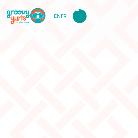
EN
FR
#1268 Reserved: Wall Tall No. 2 -
7 Wall, 8 Wall, Super Ger
Original Price:
435
Clearance Price:
205
Item Description
The wall only has nine heads, some rawhide got
replaced by tie wraps - see pictures and one lattice
is broken.